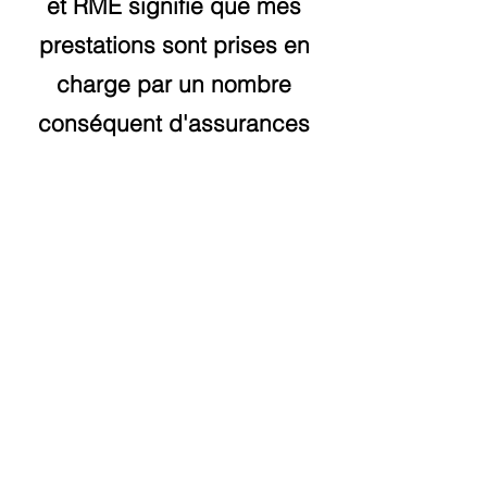
et RME signifie que mes
prestations sont prises en
charge par un nombre
conséquent d'assurances
complémentaires.
L'assurance VISANA
,
je suis
reconnue pour la prestatio
n
du drainage lymphatique.